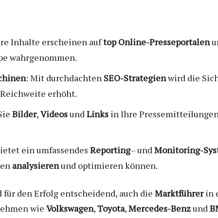
hre Inhalte erscheinen auf
top Online-Presseportalen
u
ruppe wahrgenommen.
schinen
: Mit durchdachten
SEO-Strategien
wird die Sic
 Reichweite erhöht.
 Sie
Bilder
,
Videos
und
Links
in Ihre Pressemitteilunge
bietet ein umfassendes
Reporting
– und
Monitoring-Sy
gen
analysieren
und optimieren können.
 für den Erfolg entscheidend, auch die
Marktführer
in 
rnehmen wie
Volkswagen
,
Toyota
,
Mercedes-Benz
und
B