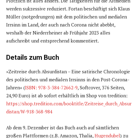
Plötzlich ist alles anders. Die Tätigkeiten für die Altmedien
werden sukzessive reduziert. Fortan beschäftigt sich Klaus
Müller (notgedrungen) mit dem politischen und medialen
Irrsinn im Land, der auch nach Corona nicht abebbt,
weshalb der Niederrheiner ab Frühjahr 2023 alles
aufschreibt und entsprechend kommentiert.
Details zum Buch
»Zeitreise durch Absurdistan – Eine satirische Chronologie
des politischen und medialen Irrsinns in den Post-Corona-
Jahren« (
ISBN: 978-3-384-72662-9
, Softcover, 376 Seiten,
24,90 Euro) ist ab sofort erhältlich im Shop von tredition:
https://shop.tredition.com/booktitle/Zeitreise_durch_Absur
distan/W-918-368-984
Ab dem 9. Dezember ist das Buch auch auf sämtlichen
großen Plattformen (z.B. Amazon, Thalia,
Hugendubel
) zu