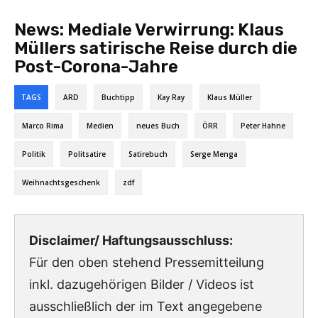
News:
Mediale Verwirrung: Klaus
Müllers satirische Reise durch die
Post-Corona-Jahre
TAGS
ARD
Buchtipp
Kay Ray
Klaus Müller
Marco Rima
Medien
neues Buch
ÖRR
Peter Hahne
Politik
Politsatire
Satirebuch
Serge Menga
Weihnachtsgeschenk
zdf
Disclaimer/ Haftungsausschluss:
Für den oben stehend Pressemitteilung
inkl. dazugehörigen Bilder / Videos ist
ausschließlich der im Text angegebene