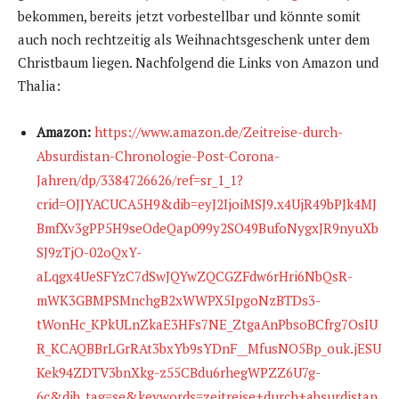
bekommen, bereits jetzt vorbestellbar und könnte somit
auch noch rechtzeitig als Weihnachtsgeschenk unter dem
Christbaum liegen. Nachfolgend die Links von Amazon und
Thalia:
Amazon:
https://www.amazon.de/Zeitreise-durch-
Absurdistan-Chronologie-Post-Corona-
Jahren/dp/3384726626/ref=sr_1_1?
crid=OJJYACUCA5H9&dib=eyJ2IjoiMSJ9.x4UjR49bPJk4MJ
BmfXv3gPP5H9seOdeQap099y2SO49BufoNygxJR9nyuXb
SJ9zTjO-02oQxY-
aLqgx4UeSFYzC7dSwJQYwZQCGZFdw6rHri6NbQsR-
mWK3GBMPSMnchgB2xWWPX5IpgoNzBTDs3-
tWonHc_KPkULnZkaE3HFs7NE_ZtgaAnPbsoBCfrg7OsIU
R_KCAQBBrLGrRAt3bxYb9sYDnF__MfusNO5Bp_ouk.jESU
Kek94ZDTV3bnXkg-z55CBdu6rhegWPZZ6U7g-
6c&dib_tag=se&keywords=zeitreise+durch+absurdistan