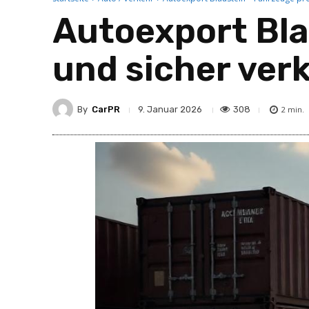
Autoexport Bla
und sicher ver
By
CarPR
308
9. Januar 2026
2
min.