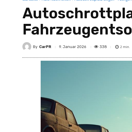
Autoschrottpla
Fahrzeugentso
By
CarPR
338
9. Januar 2026
2
min.