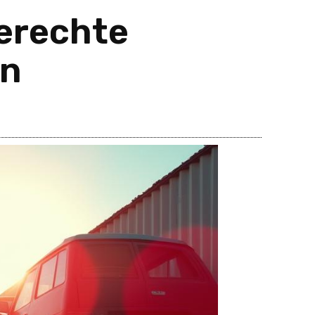
erechte
on