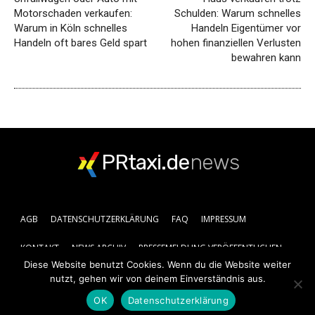
Motorschaden verkaufen:
Schulden: Warum schnelles
Warum in Köln schnelles
Handeln Eigentümer vor
Handeln oft bares Geld spart
hohen finanziellen Verlusten
bewahren kann
PRtaxi.de
news
AGB
DATENSCHUTZERKLÄRUNG
FAQ
IMPRESSUM
KONTAKT
NEWS ARCHIV
PRESSEMELDUNG VERÖFFENTLICHEN
Diese Website benutzt Cookies. Wenn du die Website weiter
nutzt, gehen wir von deinem Einverständnis aus.
OK
Datenschutzerklärung
© 2019 - 2025 Prtaxi.de | All rights reserved.