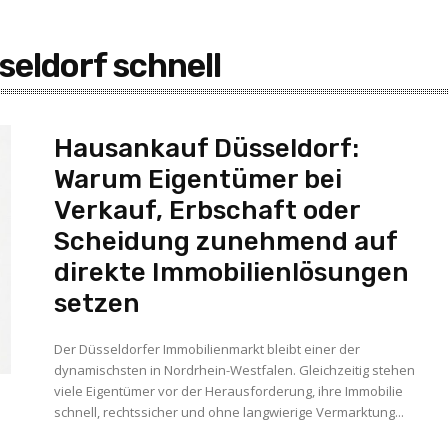
eldorf schnell
Hausankauf Düsseldorf:
Warum Eigentümer bei
Verkauf, Erbschaft oder
Scheidung zunehmend auf
direkte Immobilienlösungen
setzen
Der Düsseldorfer Immobilienmarkt bleibt einer der
dynamischsten in Nordrhein-Westfalen. Gleichzeitig stehen
viele Eigentümer vor der Herausforderung, ihre Immobilie
schnell, rechtssicher und ohne langwierige Vermarktung...