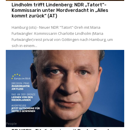
Lindholm trifft Lindenberg: NDR „Tatort“-
Kommissarin unter Mordverdacht in „Alles
kommt zurück“ (AT)
Hamburg (ots) - Neuer NDR "Tatort"-Dreh mit Maria
Furtwängler: Kommissarin Charlotte Lindholm (Maria
Furtwängler) reist privat von Göttingen nach Hamburg, um
sich in einem...
People