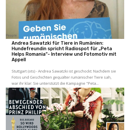
People
Andrea Sawatzki für Tiere in Rumänien:
Hundefreundin spricht Radiospot für „Peta
Helps Romania“- Interview und Fotomotiv mit
Appell
Stuttgart (ots) - Andrea Sawatzki ist geschockt: Nachdem sie
Fotos und Geschichten gequälter rumänischer Tiere sah,
war ihr klar: Sie unterstützt die Kampagne "Peta...