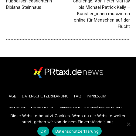
Fußballschiedsrichterin
Challenge: Von Peter Maffay
Bibiana Steinhaus
bis Michael Patrick Kelly –
Künstler_innen musizieren
online für Menschen auf der
Flucht
PRtaxi.de
news
AGB
DATENSCHUTZERKLÄRUNG
FAQ
IMPRESSUM
KONTAKT
NEWS ARCHIV
PRESSEMELDUNG VERÖFFENTLICHEN
Diese Website benutzt Cookies. Wenn du die Website weiter
nutzt, gehen wir von deinem Einverständnis aus.
OK
Datenschutzerklärung