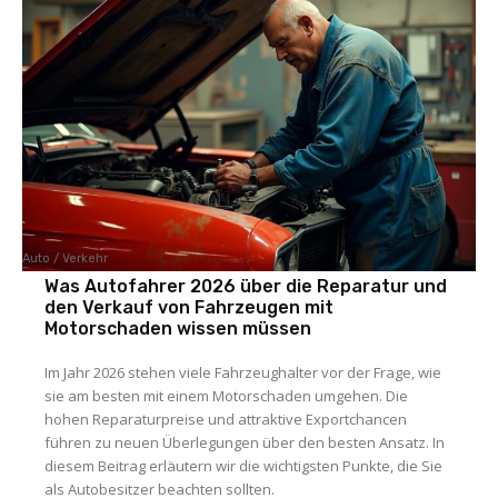
Auto / Verkehr
Was Autofahrer 2026 über die Reparatur und
den Verkauf von Fahrzeugen mit
Motorschaden wissen müssen
Im Jahr 2026 stehen viele Fahrzeughalter vor der Frage, wie
sie am besten mit einem Motorschaden umgehen. Die
hohen Reparaturpreise und attraktive Exportchancen
führen zu neuen Überlegungen über den besten Ansatz. In
diesem Beitrag erläutern wir die wichtigsten Punkte, die Sie
als Autobesitzer beachten sollten.