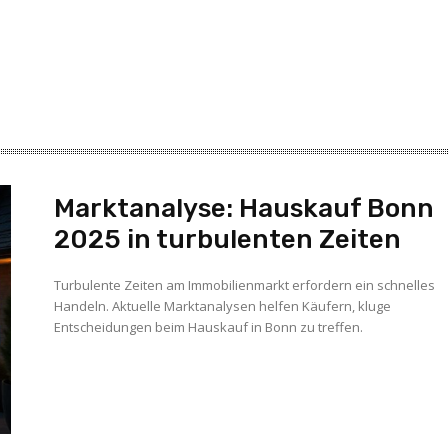
Marktanalyse: Hauskauf Bonn
2025 in turbulenten Zeiten
Turbulente Zeiten am Immobilienmarkt erfordern ein schnelles
Handeln. Aktuelle Marktanalysen helfen Käufern, kluge
Entscheidungen beim Hauskauf in Bonn zu treffen.