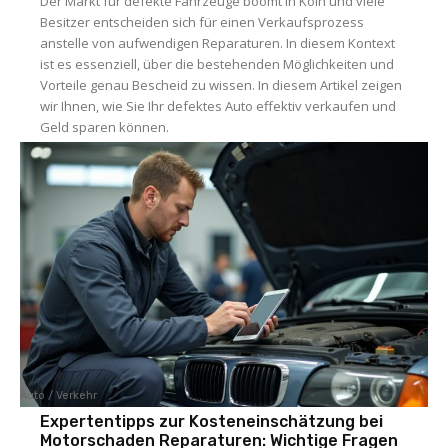
Der Markt für defekte Fahrzeuge boomt in Köln und viele
Besitzer entscheiden sich für einen Verkaufsprozess
anstelle von aufwendigen Reparaturen. In diesem Kontext
ist es essenziell, über die bestehenden Möglichkeiten und
Vorteile genau Bescheid zu wissen. In diesem Artikel zeigen
wir Ihnen, wie Sie Ihr defektes Auto effektiv verkaufen und
Geld sparen können.
Auto / Verkehr
Expertentipps zur Kosteneinschätzung bei
Motorschaden Reparaturen: Wichtige Fragen